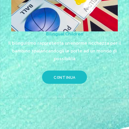
Bilingual Children
Il bilinguismo rappresenta un’enorme ricchezza per il
bambino spalancandogli le porte ad un mondo di
possibilità
CONTINUA