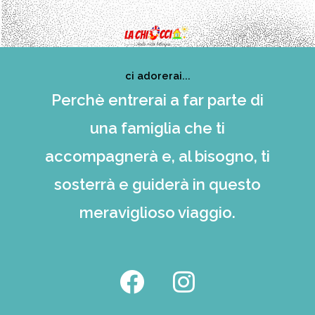
ci adorerai...
Perchè entrerai a far parte di
una famiglia che ti
accompagnerà e, al bisogno, ti
sosterrà e guiderà in questo
meraviglioso viaggio.
F
I
a
n
c
s