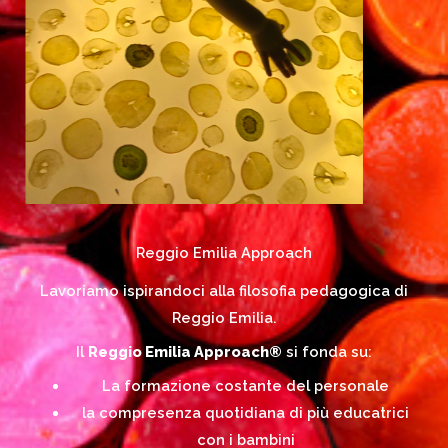
Reggio Emilia Approach
Lavoriamo ispirandoci alla filosofia pedagogica di
Reggio Emilia.
Il
Reggio Emilia Approach®
si fonda su:
La formazione costante del personale
la compresenza quotidiana di più educatrici
con i bambini